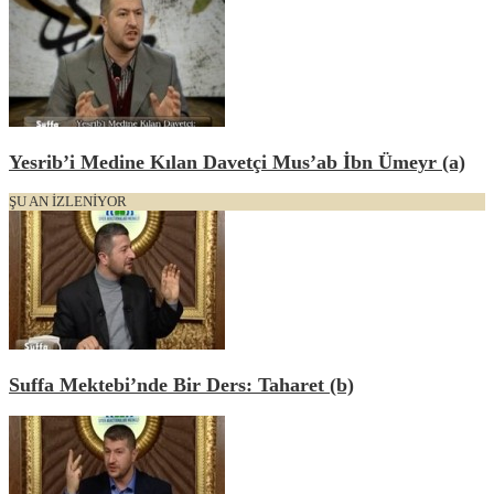
Yesrib’i Medine Kılan Davetçi Mus’ab İbn Ümeyr (a)
ŞU AN İZLENİYOR
Suffa Mektebi’nde Bir Ders: Taharet (b)