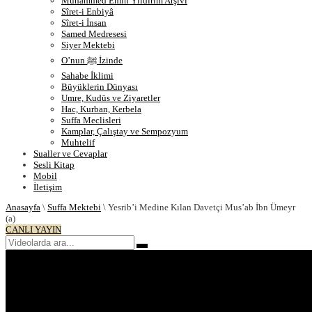
Muhammed Emin Yıldırım Arşivi
Sîret-i Enbiyâ
Sîret-i İnsan
Samed Medresesi
Siyer Mektebi
O’nun ﷺ İzinde
Sahabe İklimi
Büyüklerin Dünyası
Umre, Kudüs ve Ziyaretler
Hac, Kurban, Kerbela
Suffa Meclisleri
Kamplar, Çalıştay ve Sempozyum
Muhtelif
Sualler ve Cevaplar
Sesli Kitap
Mobil
İletişim
Anasayfa
\
Suffa Mektebi
\
Yesrib’i Medine Kılan Davetçi Mus’ab İbn Ümeyr
(a)
CANLI YAYIN