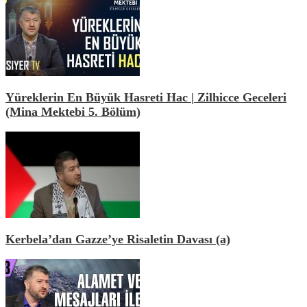
Yüreklerin En Büyük Hasreti Hac | Zilhicce Geceleri
(Mina Mektebi 5. Bölüm)
Kerbela’dan Gazze’ye Risaletin Davası (a)