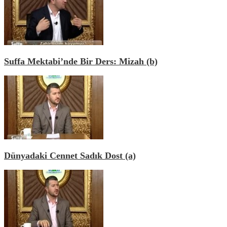
Suffa Mektabi’nde Bir Ders: Mizah (b)
Dünyadaki Cennet Sadık Dost (a)