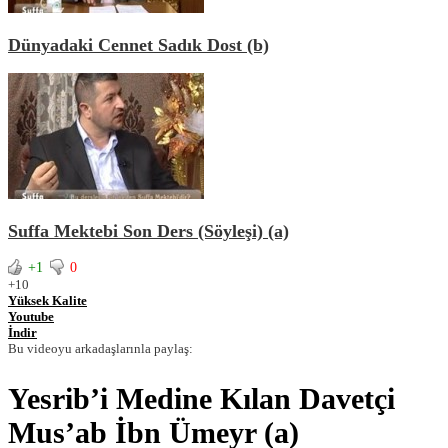
Dünyadaki Cennet Sadık Dost (b)
Suffa Mektebi Son Ders (Söyleşi) (a)
+1
0
+1
0
Yüksek Kalite
Youtube
İndir
Bu videoyu arkadaşlarınla paylaş:
Yesrib’i Medine Kılan Davetçi
Mus’ab İbn Ümeyr (a)