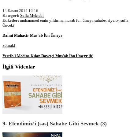
14 Kasım 2014 16:16
Kategori:
Suffa Mektebi
Etiketler:
muhammed emin yıldırım
,
musab ibn ümeyr
,
sahabe
,
siyertv
,
suffa
Önceki
Daimi Muhacir Mus’ab İbn Ümeyr
Sonraki
Yesrib’i Medine Kılan Davetçi Mus’ab İbn Ümeyr (b)
İlgili Videolar
9- Efendimiz’i (sas) Sahabe Gibi Sevmek (3)