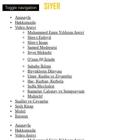
Toggle navigation
Anasayfa
Hakkımızda
Video Arşivi
Muhammed Emin Yıldırım Arşivi
Sîret-i Enbiyâ
Sîret-i İnsan
Samed Medresesi
Siyer Mektebi
O’nun ﷺ İzinde
Sahabe İklimi
Büyüklerin Dünyası
Umre, Kudüs ve Ziyaretler
Hac, Kurban, Kerbela
Suffa Meclisleri
Kamplar, Çalıştay ve Sempozyum
Muhtelif
Sualler ve Cevaplar
Sesli Kitap
Mobil
İletişim
Anasayfa
Hakkımızda
Video Arşivi