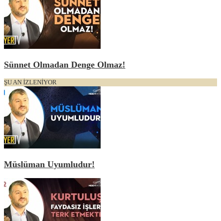
Sünnet Olmadan Denge Olmaz!
ŞU AN İZLENİYOR
Müslüman Uyumludur!