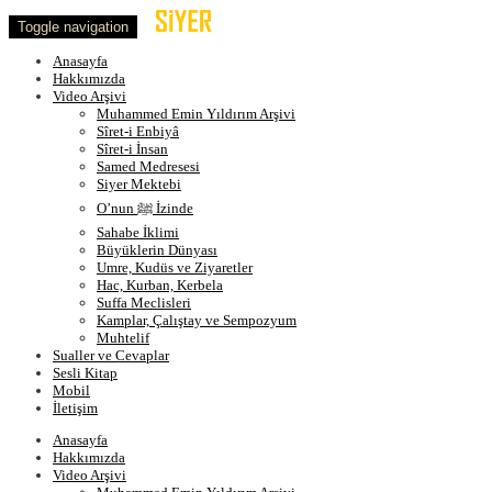
Toggle navigation
Anasayfa
Hakkımızda
Video Arşivi
Muhammed Emin Yıldırım Arşivi
Sîret-i Enbiyâ
Sîret-i İnsan
Samed Medresesi
Siyer Mektebi
O’nun ﷺ İzinde
Sahabe İklimi
Büyüklerin Dünyası
Umre, Kudüs ve Ziyaretler
Hac, Kurban, Kerbela
Suffa Meclisleri
Kamplar, Çalıştay ve Sempozyum
Muhtelif
Sualler ve Cevaplar
Sesli Kitap
Mobil
İletişim
Anasayfa
Hakkımızda
Video Arşivi