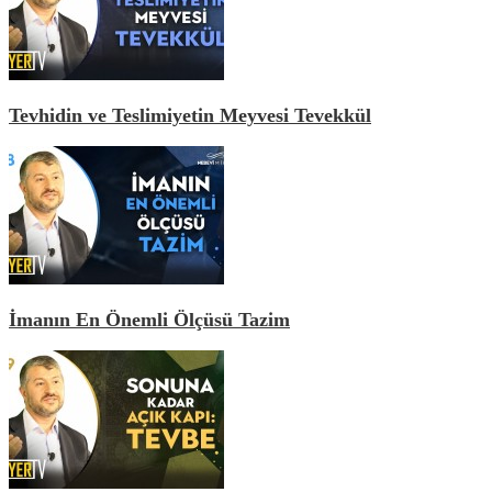
Tevhidin ve Teslimiyetin Meyvesi Tevekkül
İmanın En Önemli Ölçüsü Tazim