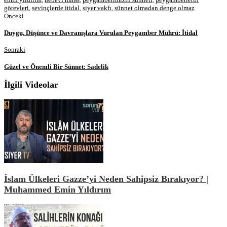
görevleri
,
sevinçlerde itidal
,
siyer vakfı
,
sünnet olmadan denge olmaz
Önceki
Duygu, Düşünce ve Davranışlara Vurulan Peygamber Mührü: İtidal
Sonraki
Güzel ve Önemli Bir Sünnet: Sadelik
İlgili Videolar
İslam Ülkeleri Gazze’yi Neden Sahipsiz Bırakıyor? |
Muhammed Emin Yıldırım