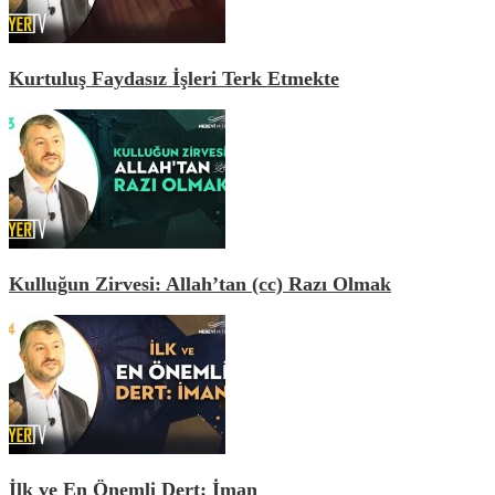
Kurtuluş Faydasız İşleri Terk Etmekte
Kulluğun Zirvesi: Allah’tan (cc) Razı Olmak
İlk ve En Önemli Dert: İman