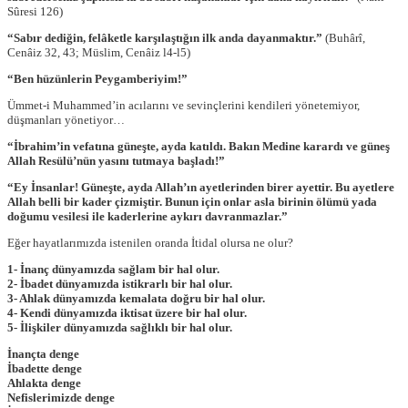
Sûresi 126)
“Sabır dediğin, felâketle karşılaştığın ilk anda dayanmaktır.”
(Buhârî,
Cenâiz 32, 43; Müslim, Cenâiz l4-l5)
“Ben hüzünlerin Peygamberiyim!”
Ümmet-i Muhammed’in acılarını ve sevinçlerini kendileri yönetemiyor,
düşmanları yönetiyor…
“İbrahim’in vefatına güneşte, ayda katıldı. Bakın Medine karardı ve güneş
Allah Resülü’nün yasını tutmaya başladı!”
“Ey İnsanlar! Güneşte, ayda Allah’ın ayetlerinden birer ayettir. Bu ayetlere
Allah belli bir kader çizmiştir. Bunun için onlar asla birinin ölümü yada
doğumu vesilesi ile kaderlerine aykırı davranmazlar.”
Eğer hayatlarımızda istenilen oranda İtidal olursa ne olur?
1- İnanç dünyamızda sağlam bir hal olur.
2- İbadet dünyamızda istikrarlı bir hal olur.
3- Ahlak dünyamızda kemalata doğru bir hal olur.
4- Kendi dünyamızda iktisat üzere bir hal olur.
5- İlişkiler dünyamızda sağlıklı bir hal olur.
İnançta denge
İbadette denge
Ahlakta denge
Nefislerimizde denge