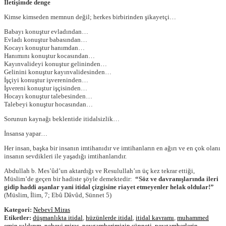
İletişimde denge
Kimse kimseden memnun değil; herkes birbirinden şikayetçi…
Babayı konuştur evladından…
Evladı konuştur babasından…
Kocayı konuştur hanımdan…
Hanımını konuştur kocasından…
Kayınvalideyi konuştur gelininden…
Gelinini konuştur kayınvalidesinden…
İşçiyi konuştur işvereninden…
İşvereni konuştur işçisinden…
Hocayı konuştur talebesinden…
Talebeyi konuştur hocasından…
Sorunun kaynağı beklentide itidalsizlik…
İnsansa yapar…
Her insan, başka bir insanın imtihanıdır ve imtihanların en ağırı ve en çok olanı
insanın sevdikleri ile yaşadığı imtihanlarıdır.
Abdullah b. Mes’ûd’un aktardığı ve Resulullah’ın üç kez tekrar ettiği,
Müslim’de geçen bir hadiste şöyle demektedir:
“Söz ve davranışlarında ileri
gidip haddi aşanlar yani itidal çizgisine riayet etmeyenler helak oldular!”
(Müslim, İlim, 7; Ebû Dâvûd, Sünnet 5)
Kategori:
Nebevî Miras
Etiketler:
düşmanlıkta itidal
,
hüzünlerde itidal
,
itidal kavramı
,
muhammed
emin yıldırım
,
nebevi miras
,
peygamberimizin sünneti
,
peygamberlerin