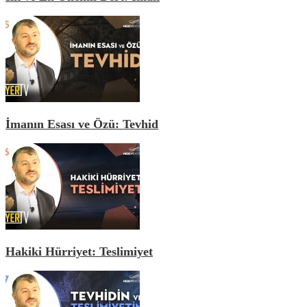
İmanın Esası ve Özü: Tevhid
Hakiki Hürriyet: Teslimiyet