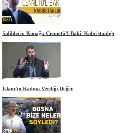
Salihlerin Konağı: Cennetü’l-Bakî’ Kabristanlığı
İslam’ın Kadına Verdiği Değer