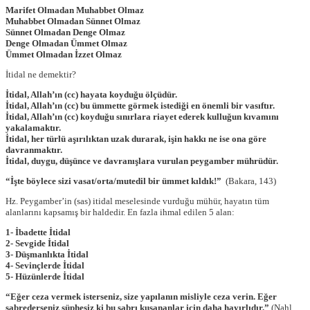
Marifet Olmadan Muhabbet Olmaz
Muhabbet Olmadan Sünnet Olmaz
Sünnet Olmadan Denge Olmaz
Denge Olmadan Ümmet Olmaz
Ümmet Olmadan İzzet Olmaz
İtidal ne demektir?
İtidal, Allah’ın (cc) hayata koyduğu ölçüdür.
İtidal, Allah’ın (cc) bu ümmette görmek istediği en önemli bir vasıftır.
İtidal, Allah’ın (cc) koyduğu sınırlara riayet ederek kulluğun kıvamını
yakalamaktır.
İtidal, her türlü aşırılıktan uzak durarak, işin hakkı ne ise ona göre
davranmaktır.
İtidal, duygu, düşünce ve davranışlara vurulan peygamber mührüdür.
“İşte böylece sizi vasat/orta/mutedil bir ümmet kıldık!”
(Bakara, 143)
Hz. Peygamber’in (sas) itidal meselesinde vurduğu mühür, hayatın tüm
alanlarını kapsamış bir haldedir. En fazla ihmal edilen 5 alan:
1- İbadette İtidal
2- Sevgide İtidal
3- Düşmanlıkta İtidal
4- Sevinçlerde İtidal
5- Hüzünlerde İtidal
“Eğer ceza vermek isterseniz, size yapılanın misliyle ceza verin. Eğer
sabrederseniz şüphesiz ki bu sabrı kuşananlar için daha hayırlıdır.”
(Nahl