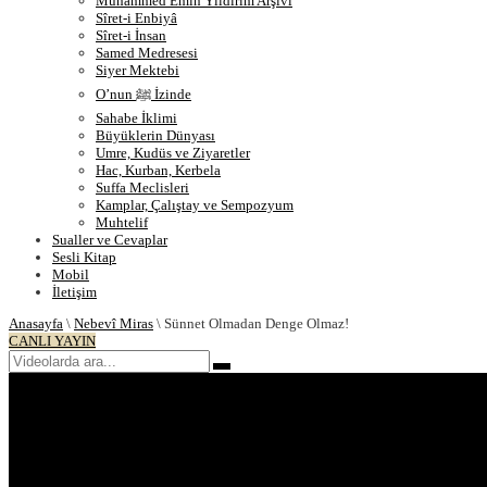
Muhammed Emin Yıldırım Arşivi
Sîret-i Enbiyâ
Sîret-i İnsan
Samed Medresesi
Siyer Mektebi
O’nun ﷺ İzinde
Sahabe İklimi
Büyüklerin Dünyası
Umre, Kudüs ve Ziyaretler
Hac, Kurban, Kerbela
Suffa Meclisleri
Kamplar, Çalıştay ve Sempozyum
Muhtelif
Sualler ve Cevaplar
Sesli Kitap
Mobil
İletişim
Anasayfa
\
Nebevî Miras
\
Sünnet Olmadan Denge Olmaz!
CANLI YAYIN