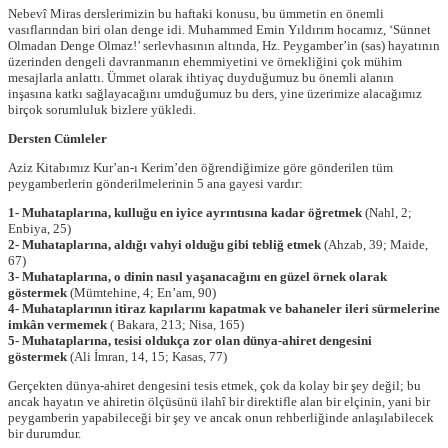
Nebevî Miras derslerimizin bu haftaki konusu, bu ümmetin en önemli
vasıflarından biri olan denge idi. Muhammed Emin Yıldırım hocamız, ‘Sünnet
Olmadan Denge Olmaz!’ serlevhasının altında, Hz. Peygamber’in (sas) hayatının
üzerinden dengeli davranmanın ehemmiyetini ve örnekliğini çok mühim
mesajlarla anlattı. Ümmet olarak ihtiyaç duyduğumuz bu önemli alanın
inşasına katkı sağlayacağını umduğumuz bu ders, yine üzerimize alacağımız
birçok sorumluluk bizlere yükledi.
Dersten Cümleler
Aziz Kitabımız Kur’an-ı Kerim’den öğrendiğimize göre gönderilen tüm
peygamberlerin gönderilmelerinin 5 ana gayesi vardır:
1- Muhataplarına, kulluğu en iyice ayrıntısına kadar öğretmek
(Nahl, 2;
Enbiya, 25)
2- Muhataplarına, aldığı vahyi olduğu gibi tebliğ etmek
(Ahzab, 39; Maide,
67)
3- Muhataplarına, o dinin nasıl yaşanacağını en güzel örnek olarak
göstermek
(Mümtehine, 4; En’am, 90)
4- Muhataplarının itiraz kapılarını kapatmak ve bahaneler ileri sürmelerine
imkân vermemek
( Bakara, 213; Nisa, 165)
5- Muhataplarına, tesisi oldukça zor olan dünya-ahiret dengesini
göstermek
(Ali İmran, 14, 15; Kasas, 77)
Gerçekten dünya-ahiret dengesini tesis etmek, çok da kolay bir şey değil; bu
ancak hayatın ve ahiretin ölçüsünü ilahî bir direktifle alan bir elçinin, yani bir
peygamberin yapabileceği bir şey ve ancak onun rehberliğinde anlaşılabilecek
bir durumdur.