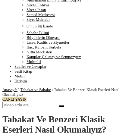
Muhammed Emin Yıldırım Arşivi
Sîret-i Enbiyâ
Sîret-i İnsan
Samed Medresesi
Siyer Mektebi
O’nun ﷺ İzinde
Sahabe İklimi
Büyüklerin Dünyası
Umre, Kudüs ve Ziyaretler
Hac, Kurban, Kerbela
Suffa Meclisleri
Kamplar, Çalıştay ve Sempozyum
Muhtelif
Sualler ve Cevaplar
Sesli Kitap
Mobil
İletişim
Anasayfa
\
Tabakat ve Sahabe
\
Tabakat Ve Benzeri Klasik Eserleri Nasıl
Okumalıyız?
CANLI YAYIN
Tabakat Ve Benzeri Klasik
Eserleri Nasıl Okumalıyız?