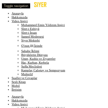
Toggle navigation
Anasayfa
Hakkımızda
Video Arşivi
Muhammed Emin Yıldırım Arşivi
Sîret-i Enbiyâ
Sîret-i İnsan
Samed Medresesi
Siyer Mektebi
O’nun ﷺ İzinde
Sahabe İklimi
Büyüklerin Dünyası
Umre, Kudüs ve Ziyaretler
Hac, Kurban, Kerbela
Suffa Meclisleri
Kamplar, Çalıştay ve Sempozyum
Muhtelif
Sualler ve Cevaplar
Sesli Kitap
Mobil
İletişim
Anasayfa
Hakkımızda
Video Arşivi