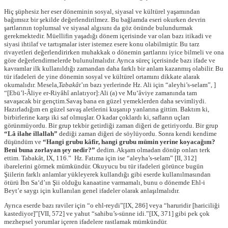
Hiç şüphesiz her eser döneminin sosyal, siyasal ve kültürel yaşamından
bağımsız bir şekilde değerlendirilmez. Bu bağlamda eseri okurken devrin
şartlarının toplumsal ve siyasal algısını da göz önünde bulundurmak
gerekmektedir. Müellifin yaşadığı dönem içerisinde var olan bazı itikadi ve
siyasi ihtilaf ve tartışmalar ister istemez esere konu olabilmiştir. Bu tarz
rivayetleri değerlendirirken muhakkak o dönemin şartlarını iyice bilmeli ve ona
göre değerlendirmelerde bulunulmalıdır. Ayrıca süreç içerisinde bazı ifade ve
kavramlar ilk kullanıldığı zamandan daha farklı bir anlam kazanmış olabilir. Bu
tür ifadeleri de yine dönemin sosyal ve kültürel ortamını dikkate alarak
okumalıdır. Mesela,
Tabakât
’ın bazı yerlerinde Hz. Ali için “aleyhi’s-selam”, ]
“[Ebü’l-Âliye er-Riyâhî anlatıyor]:Ali (a) ve Muʻâviye zamanında tam
savaşacak bir gençtim.Savaş bana en güzel yemeklerden daha sevimliydi.
Hazırladığım en güzel savaş aletlerini kuşanıp yanlarına gittim. Baktım ki,
birbirlerine karşı iki saf olmuşlar. O kadar çoklardı ki, safların uçları
görünmüyordu. Bir grup tekbir getirdiği zaman diğeri de getiriyordu. Bir grup
“Lâ ilahe illallah”
dediği zaman diğeri de söylüyordu. Sonra kendi kendime
düşündüm ve
“Hangi grubu kâfir, hangi grubu mümin yerine koyacağım?
Beni buna zorlayan şey nedir?”
dedim. Akşam olmadan dönüp onları terk
ettim. Tabakât, IX, 116.” Hz. Fatıma için ise “aleyha’s-selam” [II, 312]
ibarelerini görmek mümkündür. Okuyucu bu tür ifadeleri görünce bugün
Şiilerin farklı anlamlar yükleyerek kullandığı gibi eserde kullanılmasından
ötürü İbn Sa‘d’ın Şii olduğu kanaatine varmamalı, bunu o dönemde Ehl-i
Beyt’e saygı için kullanılan genel ifadeler olarak anlaşılmalıdır.
Ayrıca eserde bazı raviler için “o ehl-reydi”[IX, 286] veya “haruridir [hariciliği
kastediyor]”[VII, 572] ve yahut “sahibu’s-sünne idi.”[IX, 371] gibi pek çok
mezhepsel yorumlar içeren ifadelere rastlamak mümkündür.