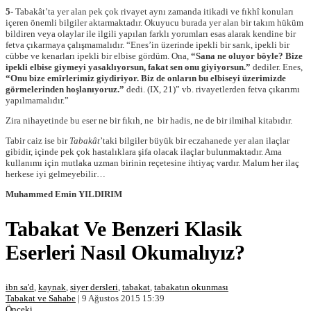
5-
Tabakât’ta yer alan pek çok rivayet aynı zamanda itikadi ve fıkhî konuları
içeren önemli bilgiler aktarmaktadır. Okuyucu burada yer alan bir takım hüküm
bildiren veya olaylar ile ilgili yapılan farklı yorumları esas alarak kendine bir
fetva çıkarmaya çalışmamalıdır. “Enes’in üzerinde ipekli bir sarık, ipekli bir
cübbe ve kenarları ipekli bir elbise gördüm. Ona,
“Sana ne oluyor böyle? Bize
ipekli elbise giymeyi yasaklıyorsun, fakat sen onu giyiyorsun.”
dediler. Enes,
“Onu bize emîrlerimiz giydiriyor. Biz de onların bu elbiseyi üzerimizde
görmelerinden hoşlanıyoruz.”
dedi. (IX, 21)” vb. rivayetlerden fetva çıkarımı
yapılmamalıdır.”
Zira nihayetinde bu eser ne bir fıkıh, ne bir hadis, ne de bir ilmihal kitabıdır.
Tabir caiz ise bir
Tabakât
’taki bilgiler büyük bir eczahanede yer alan ilaçlar
gibidir, içinde pek çok hastalıklara şifa olacak ilaçlar bulunmaktadır. Ama
kullanımı için mutlaka uzman birinin reçetesine ihtiyaç vardır. Malum her ilaç
herkese iyi gelmeyebilir…
Muhammed Emin YILDIRIM
Tabakat Ve Benzeri Klasik
Eserleri Nasıl Okumalıyız?
ibn sa'd
,
kaynak
,
siyer dersleri
,
tabakat
,
tabakatın okunması
Tabakat ve Sahabe
|
9 Ağustos 2015 15:39
Önceki