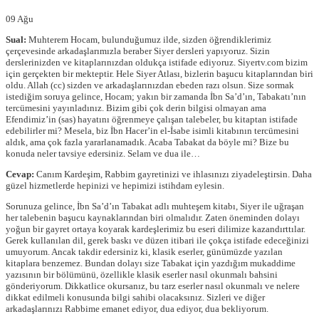
09
Ağu
Sual:
Muhterem Hocam, bulunduğumuz ilde, sizden öğrendiklerimiz
çerçevesinde arkadaşlarımızla beraber Siyer dersleri yapıyoruz. Sizin
derslerinizden ve kitaplarınızdan oldukça istifade ediyoruz. Siyertv.com bizim
için gerçekten bir mekteptir. Hele Siyer Atlası, bizlerin başucu kitaplarından biri
oldu. Allah (cc) sizden ve arkadaşlarınızdan ebeden razı olsun. Size sormak
istediğim soruya gelince, Hocam; yakın bir zamanda İbn Sa’d’ın, Tabakatı’nın
tercümesini yayınladınız. Bizim gibi çok derin bilgisi olmayan ama
Efendimiz’in (sas) hayatını öğrenmeye çalışan talebeler, bu kitaptan istifade
edebilirler mi? Mesela, biz İbn Hacer’in el-İsabe isimli kitabının tercümesini
aldık, ama çok fazla yararlanamadık. Acaba Tabakat da böyle mi? Bize bu
konuda neler tavsiye edersiniz. Selam ve dua ile…
Cevap:
Canım Kardeşim, Rabbim gayretinizi ve ihlasınızı ziyadeleştirsin. Daha
güzel hizmetlerde hepinizi ve hepimizi istihdam eylesin.
Sorunuza gelince, İbn Sa’d’ın Tabakat adlı muhteşem kitabı, Siyer ile uğraşan
her talebenin başucu kaynaklarından biri olmalıdır. Zaten öneminden dolayı
yoğun bir gayret ortaya koyarak kardeşlerimiz bu eseri dilimize kazandırttılar.
Gerek kullanılan dil, gerek baskı ve düzen itibari ile çokça istifade edeceğinizi
umuyorum. Ancak takdir edersiniz ki, klasik eserler, günümüzde yazılan
kitaplara benzemez. Bundan dolayı size Tabakat için yazdığım mukaddime
yazısının bir bölümünü, özellikle klasik eserler nasıl okunmalı bahsini
gönderiyorum. Dikkatlice okursanız, bu tarz eserler nasıl okunmalı ve nelere
dikkat edilmeli konusunda bilgi sahibi olacaksınız. Sizleri ve diğer
arkadaşlarınızı Rabbime emanet ediyor, dua ediyor, dua bekliyorum.