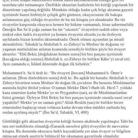
tasnifata tabi tutmamıştır. Özellikle aktarılan hadislerin bir kritiği yapılarak bir
düzenleme yapılmış değildir. Mümkün olduğu kadar çok bilgi aktarma gayreti
içerisinde bazen birbiriyle çelişik gibi görünen, okuyucunun ilk bakışta
anlamasının güç olduğu rivayetler de bu tür kitapta yer almaktadır. Bu tür
rivayetler karşısında okuyucu hemen bir hükme varmamalı, biraz sabretmelidir.
Örneğin İbn Sa‘d çoğu zaman bu tür “sıkıntılı” rivayetleri tashih eden veya
tenkid eden farklı rivayetleri ya hemen rivayetin altında ya da ilerleyen
sayfalarda bizzat kendisi aktarmaktadır. Örnek olması açısından şu misali
aktarabiliriz: Tabakât’ta Abdullah b. ez-Zübeyr’in Medine’de doğumu ve
yaşanan mutlulukları anlatan kısmında senediyle birlikte şöyle bir rivayet
aktarılır: “Ebû Bekir, [doğduktan hemen sonra] bir bez parçası içerisinde
[kucağına aldığı torunu] Abdullah b. ez-Zübeyr ile birlikte Kâbe’yi tavaf etti.
Aynı zamanda o, İslâmî dönemde doğan ilk bebektir.”
Muhammed b. Saʻd dedi ki: “Bu rivayeti [hocam] Muhammed b. Ömer’e
anlattım. [Beni dinledikten sonra] dedi ki: Bu aşikâr bir hatadır. Abdullah b. ez-
Zübeyr hicretten sonra Medine’de doğan ilk çocuktur. Bu hususta Müslümanlar
arasında hiçbir ihtilaf yoktur. O zaman Mekke Dârü’l-Harb idi. Hicrî 7. yıldaki
kaza umresine kadar Mekke’ye ne Peygamber (sas), ne de Müslümanlardan
birisi girmişti. Öyleyse Ebû Bekir, bir bez parçası içerisinde onunla nasıl tavaf
yapabilir? Mekke’ye ne zaman gitti? Allah Resûlü (sas) ile birlikte hicret
etmesinden başlayıp onun vefatına kadar devam eden müddet zarfında hiç
ondan ayrılmış mıydı?” (İbn Sa‘d, Tabakât, VI, 490)
Görüldüğü gibi aktarılan rivayetin kritiği hemen akabinde yapılmıştır. Tabi bu
tarz net tashihlerin olmadığı (Garanik meselesi gibi) rivayetler de mevcuttur
kitapta. Bu durumda okuyucu farklı kaynaklarda yer alan rivayet ve bilgilere
müracaat etmek suretiyle bütüncül bir okumanın gayretinde olmalıdır.