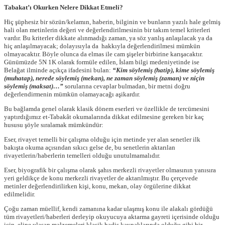
Tabakat’ı Okurken Nelere Dikkat Etmeli?
Hiç şüphesiz bir sözün/kelamın, haberin, bilginin ve bunların yazılı hale gelmiş
hali olan metinlerin değeri ve değerlendirilmesinin bir takım temel kriterleri
vardır. Bu kriterler dikkate alınmadığı zaman, ya söz yanlış anlaşılacak ya da
hiç anlaşılmayacak; dolayısıyla da hakkıyla değerlendirilmesi mümkün
olmayacaktır. Böyle olunca da elmas ile cam şişeler birbirine karışacaktır.
Günümüzde 5N 1K olarak formüle edilen, İslam bilgi medeniyetinde ise
Belağat ilminde açıkça ifadesini bulan:
“Kim söylemiş (hatip), kime söylemiş
(muhatap), nerede söylemiş (mekan), ne zaman söylemiş (zaman) ve niçin
söylemiş (maksat)…”
sorularına cevaplar bulmadan, bir metni doğru
değerlendirmenin mümkün olamayacağı aşikardır.
Bu bağlamda genel olarak klasik dönem eserleri ve özellikle de tercümesini
yaptırdığımız et-Tabakât okumalarında dikkat edilmesine gereken bir kaç
hususu şöyle sıralamak mümkündür:
Eser, rivayet temelli bir çalışma olduğu için metinde yer alan senetler ilk
bakışta okuma açısından sıkıcı gelse de, bu senetlerin aktarılan
rivayetlerin/haberlerin temelleri olduğu unutulmamalıdır.
Eser, biyografik bir çalışma olarak şahıs merkezli rivayetler olmasının yanısıra
yeri geldikçe de konu merkezli rivayetler de aktarılmıştır. Bu çerçevede
metinler değerlendirilirken kişi, konu, mekan, olay örgülerine dikkat
edilmelidir.
Çoğu zaman müellif, kendi zamanına kadar ulaşmış konu ile alakalı gördüğü
tüm rivayetleri/haberleri derleyip okuyucuya aktarma gayreti içerisinde olduğu
için, eline ulaşan malzemeleri klasik hadis kaynaklarında olduğu gibi bir