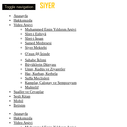
Toggle navigation
Anasayfa
Hakkımızda
Video Arşivi
Muhammed Emin Yıldırım Arşivi
Sîret-i Enbiyâ
Sîret-i İnsan
Samed Medresesi
Siyer Mektebi
O’nun ﷺ İzinde
Sahabe İklimi
Büyüklerin Dünyası
Umre, Kudüs ve Ziyaretler
Hac, Kurban, Kerbela
Suffa Meclisleri
Kamplar, Çalıştay ve Sempozyum
Muhtelif
Sualler ve Cevaplar
Sesli Kitap
Mobil
İletişim
Anasayfa
Hakkımızda
Video Arşivi