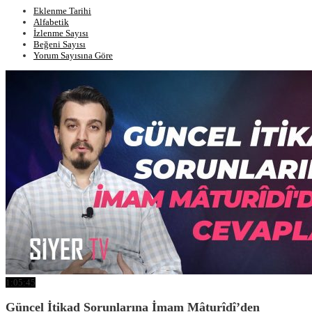
Eklenme Tarihi
Alfabetik
İzlenme Sayısı
Beğeni Sayısı
Yorum Sayısına Göre
1:05:45
Güncel İtikad Sorunlarına İmam Mâturîdî’den