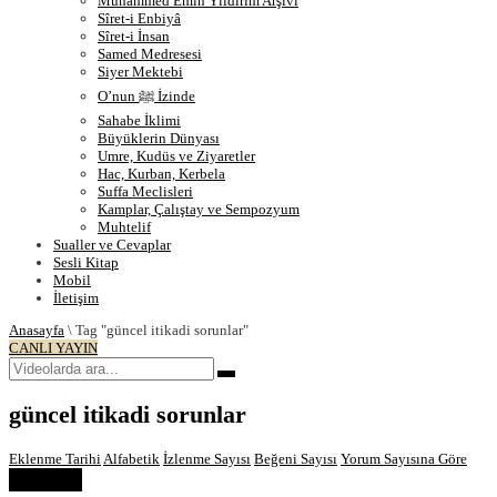
Muhammed Emin Yıldırım Arşivi
Sîret-i Enbiyâ
Sîret-i İnsan
Samed Medresesi
Siyer Mektebi
O’nun ﷺ İzinde
Sahabe İklimi
Büyüklerin Dünyası
Umre, Kudüs ve Ziyaretler
Hac, Kurban, Kerbela
Suffa Meclisleri
Kamplar, Çalıştay ve Sempozyum
Muhtelif
Sualler ve Cevaplar
Sesli Kitap
Mobil
İletişim
Anasayfa
\
Tag "güncel itikadi sorunlar"
CANLI YAYIN
güncel itikadi sorunlar
Eklenme Tarihi
Alfabetik
İzlenme Sayısı
Beğeni Sayısı
Yorum Sayısına Göre
Order by