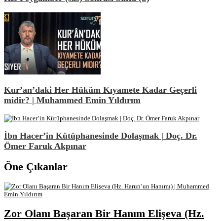
Kur’an’daki Her Hüküm Kıyamete Kadar Geçerli
midir? | Muhammed Emin Yıldırım
İbn Hacer’in Kütüphanesinde Dolaşmak | Doç. Dr.
Ömer Faruk Akpınar
Öne Çıkanlar
Zor Olanı Başaran Bir Hanım Elişeva (Hz.