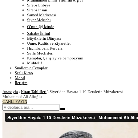
Muhammed Emin Yıldırım Arşivi
Sîret-i Enbiyâ
Sîret-i İnsan
Samed Medresesi
Siyer Mektebi
O’nun ﷺ İzinde
Sahabe İklimi
Büyüklerin Dünyası
Umre, Kudüs ve Ziyaretler
Hac, Kurban, Kerbela
Suffa Meclisleri
Kamplar, Çalıştay ve Sempozyum
Muhtelif
Sualler ve Cevaplar
Sesli Kitap
Mobil
İletişim
Anasayfa
\
Kitap Tahlilleri
\
Siyer’den Hayata 1.10 Derslerin Müzakeresi –
Muhammed Ali Alioğlu
CANLI YAYIN