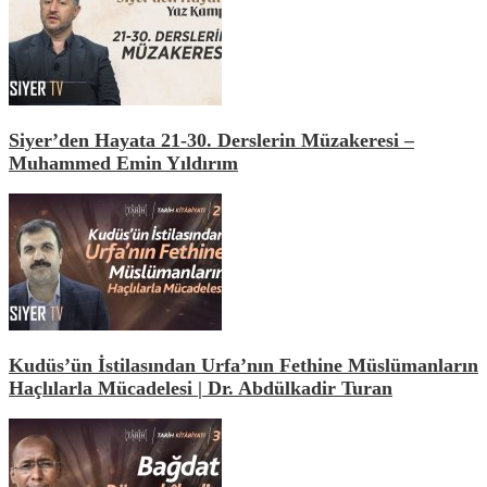
Siyer’den Hayata 21-30. Derslerin Müzakeresi –
Muhammed Emin Yıldırım
Kudüs’ün İstilasından Urfa’nın Fethine Müslümanların
Haçlılarla Mücadelesi | Dr. Abdülkadir Turan