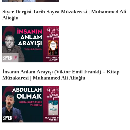
Siyer Dergisi Tarih Sayısı Müzakeresi | Muhammed Ali
Alioğlu
İnsanın Anlam Arayışı (Viktor Emil Frankl) – Kitap
Müzakaresi | Muhammed Ali Alioğlu