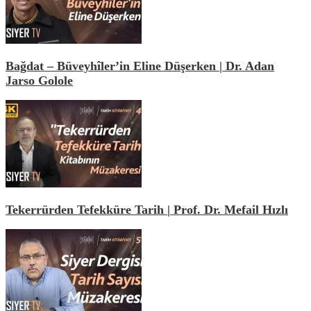
Bağdat – Büveyhîler’in Eline Düşerken | Dr. Adan
Jarso Golole
Tekerrürden Tefekküre Tarih | Prof. Dr. Mefail Hızlı