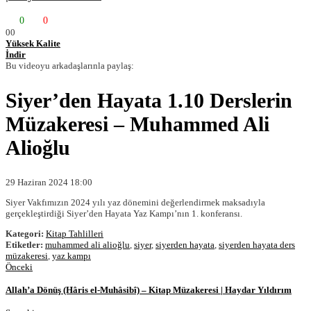
0
0
0
0
Yüksek Kalite
İndir
Bu videoyu arkadaşlarınla paylaş:
Siyer’den Hayata 1.10 Derslerin
Müzakeresi – Muhammed Ali
Alioğlu
29 Haziran 2024 18:00
Siyer Vakfımızın 2024 yılı yaz dönemini değerlendirmek maksadıyla
gerçekleştirdiği Siyer’den Hayata Yaz Kampı’nın 1. konferansı.
Kategori:
Kitap Tahlilleri
Etiketler:
muhammed ali alioğlu
,
siyer
,
siyerden hayata
,
siyerden hayata ders
müzakeresi
,
yaz kampı
Önceki
Allah’a Dönüş (Hâris el-Muhâsibî) – Kitap Müzakeresi | Haydar Yıldırım