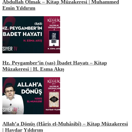
Abdullah Olmak – Kitap Müzakeresi | Muhammed
Emin Yıldırım
Hz. Peygamber’in (sas) İbadet Hayatı – Kitap
Müzakeresi | H. Esma Akış
Allah’a Dönüş (Hâris el-Muhâsibî) – Kitap Müzakeresi
| Haydar Yıldırım