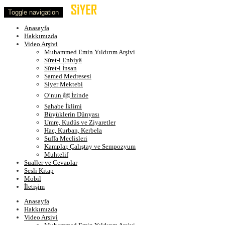
Toggle navigation
Anasayfa
Hakkımızda
Video Arşivi
Muhammed Emin Yıldırım Arşivi
Sîret-i Enbiyâ
Sîret-i İnsan
Samed Medresesi
Siyer Mektebi
O’nun ﷺ İzinde
Sahabe İklimi
Büyüklerin Dünyası
Umre, Kudüs ve Ziyaretler
Hac, Kurban, Kerbela
Suffa Meclisleri
Kamplar, Çalıştay ve Sempozyum
Muhtelif
Sualler ve Cevaplar
Sesli Kitap
Mobil
İletişim
Anasayfa
Hakkımızda
Video Arşivi