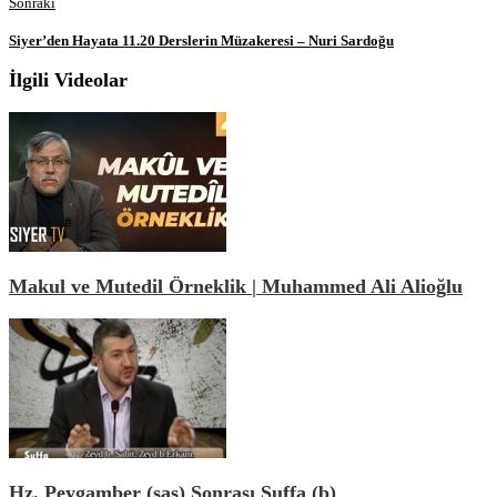
Sonraki
Siyer’den Hayata 11.20 Derslerin Müzakeresi – Nuri Sardoğu
İlgili Videolar
Makul ve Mutedil Örneklik | Muhammed Ali Alioğlu
Hz. Peygamber (sas) Sonrası Suffa (b)