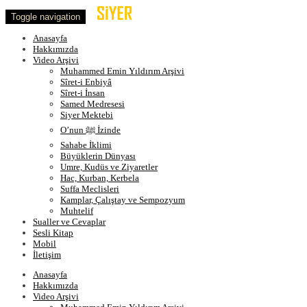
Toggle navigation
Anasayfa
Hakkımızda
Video Arşivi
Muhammed Emin Yıldırım Arşivi
Sîret-i Enbiyâ
Sîret-i İnsan
Samed Medresesi
Siyer Mektebi
O’nun ﷺ İzinde
Sahabe İklimi
Büyüklerin Dünyası
Umre, Kudüs ve Ziyaretler
Hac, Kurban, Kerbela
Suffa Meclisleri
Kamplar, Çalıştay ve Sempozyum
Muhtelif
Sualler ve Cevaplar
Sesli Kitap
Mobil
İletişim
Anasayfa
Hakkımızda
Video Arşivi