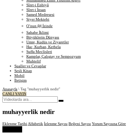
Muhammed Emin Yıldırım Arşivi
Sîret-i Enbiyâ
Sîret-i İnsan
Samed Medresesi
Siyer Mektebi
O’nun ﷺ İzinde
Sahabe İklimi
Büyüklerin Dünyası
Umre, Kudüs ve Ziyaretler
Hac, Kurban, Kerbela
Suffa Meclisleri
Kamplar, Çalıştay ve Sempozyum
Muhtelif
Sualler ve Cevaplar
Sesli Kitap
Mobil
İletişim
Anasayfa
\
Tag "muhayyerlik nedir"
CANLI YAYIN
muhayyerlik nedir
Eklenme Tarihi
Alfabetik
İzlenme Sayısı
Beğeni Sayısı
Yorum Sayısına Göre
Order by